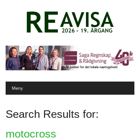
Main menu
Skip to content
Meny
Search Results for:
motocross