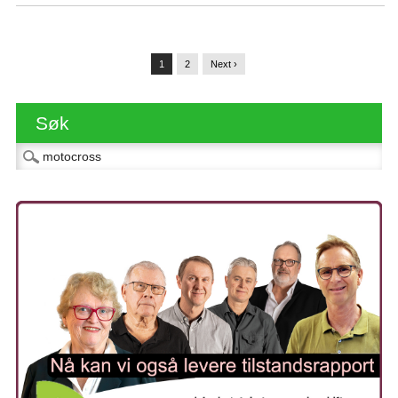
1
2
Next ›
Søk
Søk etter: